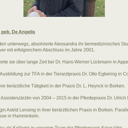
 geb. De Angelis
en unterwegs, absolvierte Alessandra ihr tiermedizinisches St
er mit erfolgreichem Abschluss im Jahre 2001.
rte sie über lange Zeit bei Dr. Hans-Werner Lückmann in Appe
 Ausbildung zur TFA in der Tierarztpraxis Dr. Otto Egbering in C
 tierärztliche Tätigkeit in der Praxis Dr. L. Heynck in Borken.
s Assistenzärztin von 2004 – 2015 in der Pferdepraxis Dr. Ulric
in Astrid Lensing in ihrer tierärztlichen Praxis in Borken. Paralle
rasse in Hamminkeln.
ra als Kollegin in unserem Team der Pferdepraxis Krieg tätig.